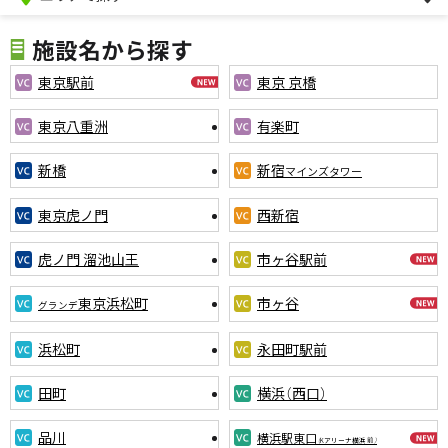
施設名から探す
東京駅前
東京 京橋
東京八重洲
有楽町
新橋
新宿
マインズタワー
東京虎ノ門
西新宿
虎ノ門 溜池山王
市ヶ谷駅前
東京浜松町
市ヶ谷
グランデ
浜松町
永田町駅前
田町
横浜（西口）
品川
横浜駅東口
（Kアリーナ横浜 前）