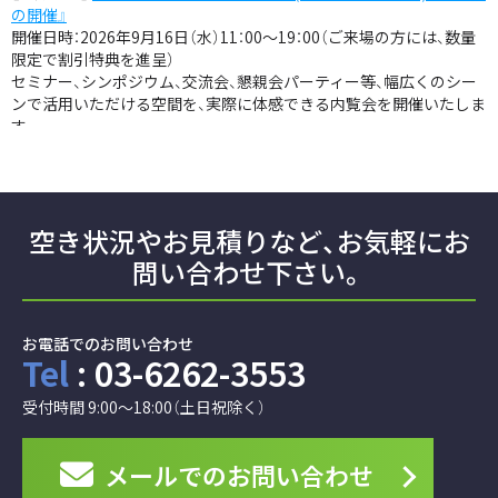
の開催』
開催日時：2026年9月16日（水）11：00～19：00（ご来場の方には、数量
限定で割引特典を進呈）
セミナー、シンポジウム、交流会、懇親会パーティー等、幅広くのシー
ンで活用いただける空間を、実際に体感できる内覧会を開催いたしま
す。
ご参加をご希望の場合は、お手数ですが事前にご連絡いただけますと
幸いでございます。この機会に是非お気軽にご来場くださいませ。
2026.05.28
お知らせ
『
ビジョンセンター横浜駅東口（Kアリーナ横浜 前）
』
空き状況やお見積りなど、
お気軽にお
2026年10月1日 オープン! オープニングキャンペーン30％OFF
問い合わせ下さい。
3F
Grand Hall
は天井高4.5mでイベント会場に最適！19階は8部屋の豊
富なバリエーション！先行予約受付中
2026.05.28
お電話でのお問い合わせ
お知らせ
Tel
: 03-6262-3553
2026年10月1日より『ビジョンセンター横浜（西口）』は
『ビジョンセンター横浜駅西口』へと
施設名称を変更させていただきます。詳しくは
こちら
をご確認くだ
受付時間 9:00～18:00（土日祝除く）
さい。
2026.04.24
メールでの
お問い合わせ
お知らせ
宿泊研修施設（研修会場一体型ホテル）との提携を開始い