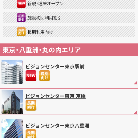
2025.08.01
新規・増床オープン
お知らせ
夏季お盆時について『対象期間：2025年8月14日（木）〜
2025年8月15日（金）まで』
施設初回利用割引
対象期間中のお問い合わせに関しまして、極力お問合せフォームまた
はメールにてご連絡をお願い致します。
長期利用向け
ご不便をお掛けいたしますが、何卒ご理解とご協力賜りますようお願
い申し上げます。
東京・八重洲・丸の内エリア
2025.06.16
お知らせ
『ビジョンセンター日本橋（三越前）』2025年6月30日を持
ちまして【閉館】となります。
ビジョンセンター東京駅前
近隣の『ビジョンセンター東京日本橋』など、他施設にてご予約承り
ます。
2025.05.15
お知らせ
『
ビジョンセンター東京虎ノ門
』 2025年9月29日 6Fフロ
ビジョンセンター東京 京橋
ア増床決定！
増床オープンキャンペーンとして、6Fご予約で30%OFF！ 先行予約
受付中
2025.05.02
ビジョンセンター東京八重洲
お知らせ
『夏の懇親会キャンペーン』7月～9月に懇親会・パーティ
ー利用で室料50％OFF！