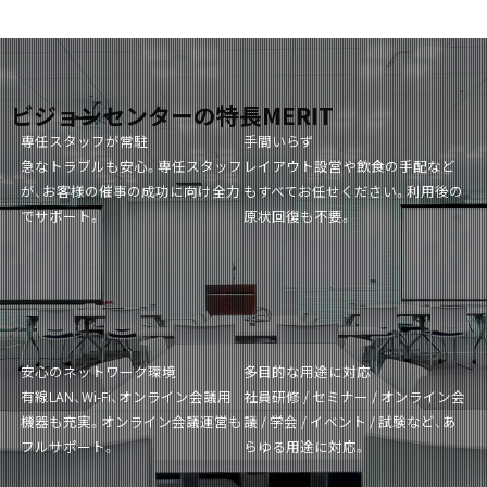
ビジョンセンターの特長
MERIT
専任スタッフが常駐
手間いらず
急なトラブルも安心。専任スタッフ
レイアウト設営や飲食の手配など
が、お客様の催事の成功に向け全力
もすべてお任せください。利用後の
でサポート。
原状回復も不要。
安心のネットワーク環境
多目的な用途に対応
有線LAN、Wi-Fi、オンライン会議用
社員研修 / セミナー / オンライン会
機器も充実。オンライン会議運営も
議 / 学会 / イベント / 試験など、あ
フルサポート。
らゆる用途に対応。