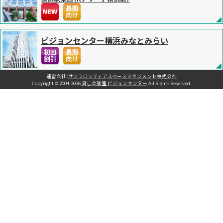
床オープン
2Fフロア・7室の増床で、計2フロア・13室、1,200㎡のさらにフレキシ
ブルな貸会議室施設に
ビジョンセンター横浜みなとみらい
2024.02.19
お知らせ
『貸出備品料金』の「無線ハンドマイク」「無線ピンマイ
ク」が、下記内容にて価格変更となりますのでお知らせいたします。
≪無線ハンドマイク2,000円→3,000円、無線ピンマイク3,000円
運営会社：
サンフロンティアスペースマネジメント株式会社
Copyright © 2004-2026
貸し会議室 ビジョンセンター
All Rights Reserved.
→4,000円・2024年4月1日以降の新規お問い合わせ分より対象≫
2024.01.12
お知らせ
『人形町 今半』のお弁当が、下記内容にて価格変更となり
ますのでお知らせいたします。
≪『人形町 今半』のすべてのお弁当商品・2024年3月1日以降からのご
利用分が対象≫ メニューは
こちら
2023.12.05
お知らせ
『
『ビジョンセンター田町
』 2024年4月1日 9Fフロア増床
オープン
9Fフロア・7室の増床で、計5フロア・33室、3,100㎡のさらに大型貸会
議室施設に
2023.11.01