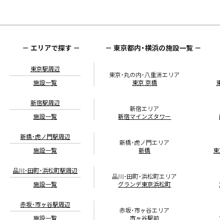
重要
2026年3月25日（水）より、料金体系および一部室料・備品の価
格改定をさせていただきます。
くわしくは
こちら
をご確認ください。
2026.02.27
－ エリアで探す －
－ 東京都内・横浜の施設一覧 －
お知らせ
市ヶ谷エリアに2施設目となる『
ビジョンセンター市ヶ谷
駅前
』 2026年4月1日 オープン！
東京駅周辺
東京・丸の内・八重洲エリア
ビジョンセンター市ヶ谷の姉妹店として、先行予約受付中
施設一覧
東京 京橋
2026.02.10
お知らせ
『
ビジョンセンター市ヶ谷
』 2026年4月1日 12F、6Fフロア
新宿駅周辺
新宿エリア
増床オープン
施設一覧
新宿マインズタワー
12F、6Fフロア・8室の増床で、計4フロア・21室のさらにフレキシブル
な貸会議室施設に
新橋・虎ノ門駅周辺
新橋・虎ノ門エリア
2025.12.16
施設一覧
新橋
東
お知らせ
年末年始の営業について『対象期間：12月30日（火）〜
2026年1月3日（土）まで』
品川・田町・浜松町駅周辺
品川・田町・浜松町エリア
対象期間中のお問い合わせに関しまして、極力お問合せフォームまた
施設一覧
グランデ東京浜松町
はメールにてご連絡をお願い致します。
※施設ごとに年末の閉館日が異なるため、お急ぎの場合は施設直通番
赤坂・市ヶ谷駅周辺
号にてお問い合わせください。
赤坂・市ヶ谷エリア
※2026年1月5日（月）より、営業（予約受付）開始となります。
施設一覧
市ヶ谷駅前