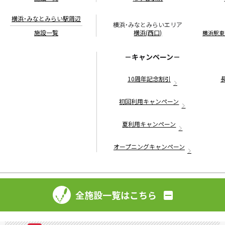
ご不便をお掛けいたしますが、何卒ご理解とご協力賜りますようお願
い申し上げます。
横浜・みなとみらい駅周辺
横浜・みなとみらいエリア
施設一覧
横浜(西口)
横浜駅東
2025.12.11
お知らせ
ビジョンセンター新宿マインズタワー『内覧会の開催』
開催日時：2025年12月22日（月）10：00～17：00（ご来場の方には、数量
－キャンペーン－
限定で割引特典を進呈）
セミナー、展示会、発表会、シンポジウム等、幅広くのシーンで活用い
10周年記念割引
ただける空間を、実際に体感できる内覧会を開催いたします。
ご参加をご希望の場合は、お手数ですが事前にご連絡いただけますと
初回利用キャンペーン
幸いでございます。この機会に是非お気軽にご来場くださいませ。
2025.11.21
夏利用キャンペーン
お知らせ
新橋・虎ノ門エリアに3施設目となる『
ビジョンセンター
虎ノ門 溜池山王
』 2026年2月1日 オープン！
オープニングキャンペーン
ビジョンセンター東京虎ノ門
の姉妹店として、先行予約受付中
2025.10.23
お知らせ
『
ビジョンセンター東京駅前
』 2026年4月1日 6Fフロア増
床オープン
全施設一覧はこちら
6Fフロア・5室の増床で、計2フロア・11室のさらにフレキシブルな貸
会議室施設に