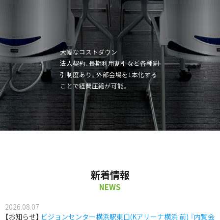
大幅なコストダウン
法人契約、長期利用割引など各種割
引制度あり。外部会場を1本化する
ことで経費圧縮が可能。
新着情報
NEWS
2026.08.07
お知らせ
ビジョンセンター横浜駅東口(Kアリーナ横浜 前) 『内覧会