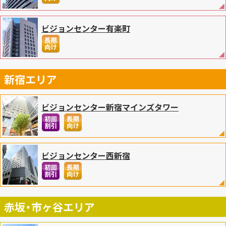
納涼会や暑気払いにオススメです。詳しくは
こちら
をご覧ください
2025.03.14
ビジョンセンター有楽町
お知らせ
品川エリアに2施設目となる『
ビジョンセンター品川アネ
ックス
』 早くも増床決定！
地下1階（2025年4月1日 オープン）・5階（2025年4月下旬 オープン）
先行予約受付中
新宿エリア
2025.03.10
お知らせ
高速光回線NUROを導入しました！ビジョンセンター東京
虎ノ門、ビジョンセンター東京 京橋にてご利用いただけます。
ビジョンセンター新宿マインズタワー
詳しくは
こちら
をご確認ください。
2025.02.28
お知らせ
2025年3月3日より、予約受付期間及び施設ご利用規約を
変更させていただきます。
ビジョンセンター西新宿
詳しくは
こちら
をご確認ください。
2025.02.25
お知らせ
品川エリアに2施設目となる『
ビジョンセンター品川アネ
ックス
』 2025年4月1日 オープン！
赤坂・市ヶ谷エリア
ビジョンセンター品川
の姉妹店として、先行予約受付中
2024.12.20