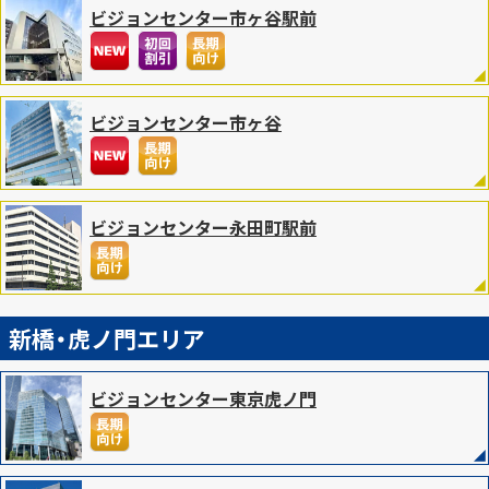
お知らせ
年末年始の営業について『対象期間：12月27日（金）〜
ビジョンセンター市ヶ谷駅前
2025年1月5日（日）まで』
対象期間中のお問い合わせに関しまして、極力お問合せフォームまた
はメールにてご連絡をお願い致します。
※施設ごとに年末の閉館日が異なるため、お急ぎの場合は施設直通番
ビジョンセンター市ヶ谷
号にてお問い合わせください。
※2025年1月6日（月）より、営業（予約受付）開始となります。
ご不便をお掛けいたしますが、何卒ご理解とご協力賜りますようお願
い申し上げます。
ビジョンセンター永田町駅前
2024.12.11
お知らせ
「新年会」のお問い合わせを数多く頂いております。
お問い合わせが集中している日程につきましては、ご案内できない場
合もございますので、
ご予算・ご利用人数などお決まりでいない場合でも、まずはお気軽に
新橋・虎ノ門エリア
ご相談くださいませ。
2024.10.15
お知らせ
「忘年会」のお問い合わせを数多く頂いております。
ビジョンセンター東京虎ノ門
お問い合わせが集中している日程につきましては、ご案内できない場
合もございますので、
ご予算・ご利用人数などお決まりでいない場合でも、まずはお気軽に
ご相談くださいませ。