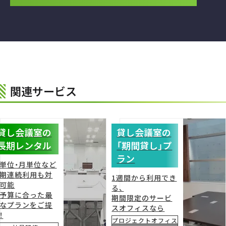
たしました。
併せて、ホームページもリニューアル！東京・神奈川で宿泊研修施設を
お探しなら、是非一度ご相談くださいませ。
2026.04.16
お知らせ
ビジョンセンター西新宿』3階一部会場の区画をリニュー
アルいたします。
2026年8月18日以降のご利用分から、リニューアル後の区画にてご案
内させていただきます。予約受付中。
関連サービス
2026.04.07
お知らせ
『夏利用キャンペーン』
7月～9月に8時間以上のご利用で
室料20％OFF！予約受付中
貸し会議室の
貸し会議室の
涼しい会場で長時間集中できる環境をご提供します。研修・セミナ
ー・プロジェクト利用などにおすすめです。詳しくは
こちら
をご覧く
長期レンタル
「期間貸し」プ
ださい。
ラン
単位・月単位など
2026.03.25
期連続利用も対
1週間から利用でき
お知らせ
各施設の「料金・設備」ページに料金シミュレーター機能
可能
る、
を追加いたしました。
予算に合った最
期間限定のサービ
条件を選ぶだけで料金を確認でき、そのままお問い合わせも可能で
なプランをご提
スオフィスなら
す。ぜひご活用くださいませ。
！
＜各施設のシミュレーターページはこちら＞
プロジェクトオフィス