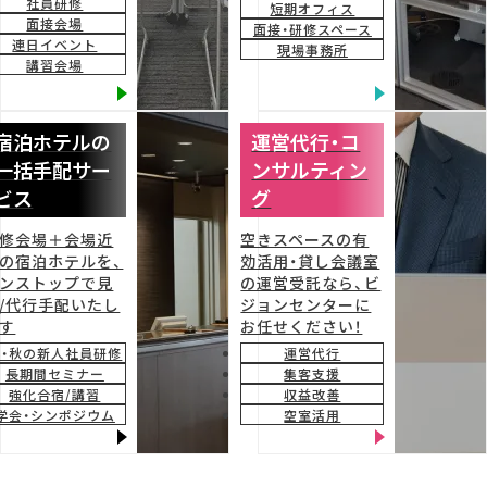
社員研修
東京 京橋
東京駅前
東京八重洲
有楽町
西新宿
新宿マイン
短期オフィス
面接会場
ズタワー
市ヶ谷駅前
市ヶ谷
永田町駅前
東京虎ノ門
虎ノ
面接・研修スペース
連日イベント
門溜池山王
新橋
グランデ東京浜松町
現場事務所
浜松町
田町
品川
講習会場
品川アネックス
横浜みなとみらい
横浜（西口）
2026.03.18
お知らせ
2026年4月1日より『ビジョンセンター赤坂（永田町）』は
宿泊ホテルの
運営代行・コ
『ビジョンセンター永田町駅前』へと
一括手配サー
ンサルティン
施設名称を変更させていただきます。詳しくは
こちら
をご確認くだ
ビス
グ
さい。
2026.03.16
修会場＋会場近
空きスペースの有
お知らせ
『ビジョンセンター東京日本橋』2026年3月28日を持ちま
の宿泊ホテルを、
効活用・貸し会議室
して【閉館】となります。
ンストップで見
の運営受託なら、ビ
近隣の『
ビジョンセンター東京八重洲
』など、他施設にてご予約承り
/代行手配いたし
ジョンセンターに
ます。
す
お任せください！
春・秋の新人社員研修
運営代行
2026.03.13
長期間セミナー
集客支援
お知らせ
『10周年記念割引』
2026年3月25日（水）より、全施設対象
強化合宿/講習
収益改善
で室料10％OFF！
学会・シンポジウム
空室活用
期間中何度でもご利用いただけます！詳しくは
こちら
をご覧くださ
い。
2026.03.06