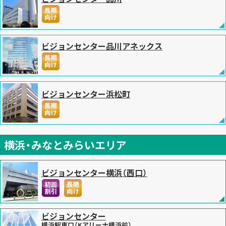
2024.07.10
お知らせ
『ご愛顧感謝キャンペーン』3施設同時開催！他キャンペー
ンと併用可！
詳しくはこちら
をご覧ください
『
ビジョンセンター新宿マインズタワー
』『
ビジョンセンター新橋
』
『
ビジョンセンター西新宿
』の対象部屋が最大25％OFF！
ビジョンセンター品川アネックス
2024.06.21
お知らせ
『
ビジョンセンター横浜みなとみらい
』 2024年9月17日
オープン! オープニングキャンペーン30％OFF
『全11室、12名～400名収容可能な大型会議室』先行予約受付中
ビジョンセンター浜松町
2024.05.31
お知らせ
各フロア貸切が可能『
ビジョンセンターグランデ東京浜
松町
』2024年8月16日オープン! オープニングキャンペーン30％OFF
『全66室、6名～380名収容可能な超大型施設』先行予約受付中
横浜・みなとみらいエリア
2024.05.27
お知らせ
『
ビジョンセンター東京虎ノ門
』2024年9月1日 新規オー
ビジョンセンター横浜（西口）
プン! オープニングキャンペーン30％OFF
『駅直結・新築ビル・全22室、6名～550名収容可能な大型会議室』先行
予約受付中
ビジョンセンター
2024.04.03
横浜駅東口（Kアリーナ横浜前）
お知らせ
『
『ビジョンセンター市ヶ谷
』 2024年6月10日 2Fフロア増