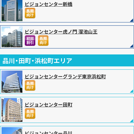
ビジョンセンター新橋
2024.09.18
お知らせ
現在、貸会議室の「内覧」「下見」のお問い合わせを数多く
頂いております。
ご来館の際は、事前にご連絡頂けるとよりスムーズにご案内でき、ま
ビジョンセンター虎ノ門 溜池山王
たパソコンやネットワーク環境の
接続チェックなども何度でも承っておりますので、是非お気軽にお問
い合わせくださいませ。
2024.08.01
品川・田町・浜松町エリア
お知らせ
夏季お盆時について『対象期間：2024年8月13日（火）〜
2024年8月14日（水）まで』
対象期間中のお問い合わせに関しまして、極力お問合せフォームまた
ビジョンセンターグランデ東京浜松町
はメールにてご連絡をお願い致します。
ご不便をお掛けいたしますが、何卒ご理解とご協力賜りますようお願
い申し上げます。
2024.07.23
ビジョンセンター田町
お知らせ
貸会議室の
『期間借し』ページ
を公開しました。1週間～
ご利用可能なオフィススペースです。
プロジェクトオフィス / 短期オフィス/面接・研修スペース / 現場事務
所に最適です。 予約受付中
ビジョンセンター品川