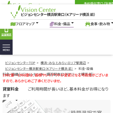
予約受付窓口【全施
03-6262-3
Tel:
ビジョンセンター横浜駅東口（Kアリーナ横浜 前）
9:00-18:00
（土・日・祝を
ビジョンセンター横浜駅東口（Kアリーナ横浜 前）
フロアマップ
料金・備品
食事・飲み物
アクセス
よくあ
料金・設備｜横浜駅・新高島駅のイベントホール会場｜貸会議室ビジョンセン
フロアマップ
料金・備品
食事・飲み物
空室確認
MENU
ビジョンセンターTOP
横浜・みなとみらいエリア駅周辺
ビジョンセンター横浜駅東口（Kアリーナ横浜 前）
料金・設備
料金・設備 | ビジョンセンター横浜駅東口（Kアリーナ横浜 前）
1901室～1908室は、面積やレイアウトが変更になる可能性がございま
すので、あらかじめご了承くださいませ。
貸室料金
ご利用時間が長いほど、基本料金がお得になり
ます
かんたん料金シ
時間選択で室