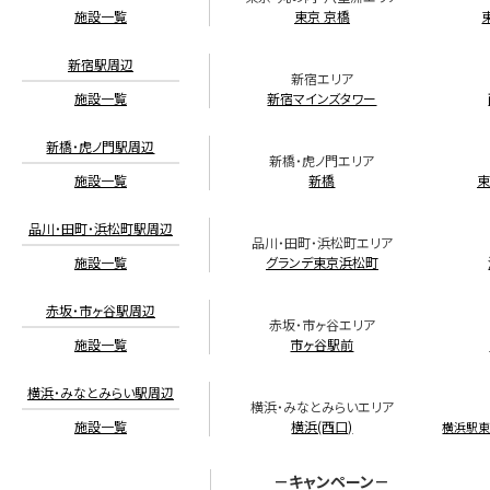
施設一覧
東京 京橋
新宿駅周辺
新宿エリア
施設一覧
新宿マインズタワー
新橋・虎ノ門駅周辺
新橋・虎ノ門エリア
施設一覧
新橋
東
品川・田町・浜松町駅周辺
品川・田町・浜松町エリア
施設一覧
グランデ東京浜松町
赤坂・市ヶ谷駅周辺
赤坂・市ヶ谷エリア
施設一覧
市ヶ谷駅前
横浜・みなとみらい駅周辺
横浜・みなとみらいエリア
施設一覧
横浜(西口)
横浜駅
－キャンペーン－