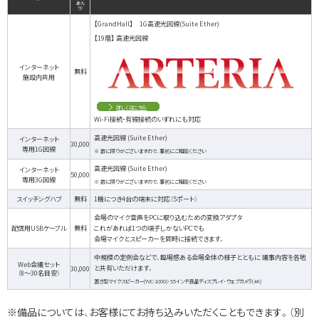
あた
り）
【GrandHall】 1G高速光回線(Suite Ether)
【19階】 高速光回線
インターネット
無料
施設内共用
詳しくはこちら
Wi-Fi接続・有線接続のいずれにも対応
高速光回線 (Suite Ether)
インターネット
30,000
専用1G回線
※ 数に限りがございますので、事前にご相談ください
高速光回線 (Suite Ether)
インターネット
50,000
専用3G回線
※ 数に限りがございますので、事前にご相談ください
スイッチングハブ
無料
1機につき4台の端末に対応（5ポート）
会場のマイク音声をPCに取り込むための変換アダプタ
配信用USBケーブル
無料
これがあれば1つの端子しかないPCでも
会場マイクとスピーカーを同時に接続できます。
中規模の定例会などで、臨場感ある会場全体の様子とともに
議事内容を各地
Web会議セット
と共有いただけます。
30,000
（8〜30名目安）
置き型マイクスピーカー(YVC-1000)・55インチ液晶ディスプレイ・ウェブカメラ(4K)
※備品については、お客様にてお持ち込みいただくこともできます。（別