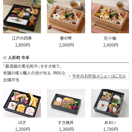
江戸の四季
春の琴
花小袖
1,800円
2,000円
2,400円
人形町 今半
「最高級の黒毛和牛」をすき焼で。
老舗の格と職人の技が光る、特別な
今半のお弁当メニューはこちら
会議弁当
はぎ
すき焼丼
あおい
1,200円
1,300円
1,700円