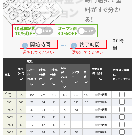
ミュレーション
料がすぐ分か
る！
10周年記念
オープン割
未適用
未適用
10%OFF
30%OFF
0.0
時
間
席数
ロの
面積
参考室料
スクー
I字島
T字島
お問合せ候補
字
シアタ
立
(m²)
（円・税別）
ル
室名
4名掛
6名掛
に
ー
食
2名掛
2名掛け
け
け
チェックする
け
Grand 
720
352
224
312
100
600
450
時間を選択
Hall
1901
160
72
64
72
36
120
75
時間を選択
1902
70
30
24
24
20
54
-
時間を選択
1903
30
12
12
12
8
-
-
時間を選択
1904
30
12
12
12
8
-
-
時間を選択
1905
70
30
24
24
20
55
-
時間を選択