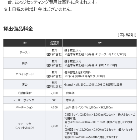
台、およびセッティング費用は室料に含まれます。
※土日祝の割増料金はございません。
貸出備品料金
（円・税別）
ご利用料金
項目
備考
（1日あたり）
無料
基本席数以内
テーブル
（室料に含む）
※基本席数を超える場合は1テーブルあたり1,000円
無料
基本席数以内
椅子
（室料に含む）
※基本席数を超える場合は1脚あたり500円
無料
各お部屋1台まで無料
ホワイトボード
（室料に含む）
※2台目以降は1台当たり3,000円
無料
演台
Grand Hall、1901、1906、1908のお部屋に設置
（室料に含む）
（追加）演台
2,000
1台単価
レーザーポインター
500
1本単価
パーテーション
4,000
1台単価 サイズ／Ｗ1,800㎜×Ｈ2,100㎜
【 3階 】サイズ 2,400㎜×1,200㎜で１セット 最大6セットご
利用可能
高さは200㎜∼400㎜∼600mmの3種類ご用意しておりま
ステージ台
6,000
す。
（1セットあたり）
【19階】サイズ 2,000㎜×1,000㎜で１セット 最大4セット
ご利用可能
高さは200㎜と400㎜の2種類ご用意しております