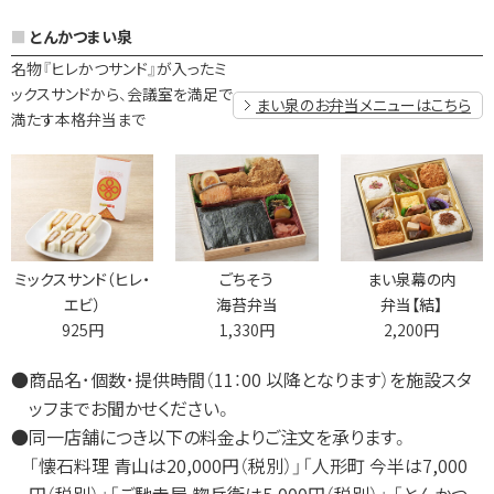
とんかつまい泉
名物『ヒレかつサンド』が入ったミ
ックスサンドから、会議室を満足で
まい泉のお弁当メニューはこちら
満たす本格弁当まで
ミックスサンド（ヒレ・
ごちそう
まい泉幕の内
エビ）
海苔弁当
弁当【結】
925円
1,330円
2,200円
●商品名･個数･提供時間（11：00 以降となります）を施設スタ
ッフまでお聞かせください。
●同一店舗につき以下の料金よりご注文を承ります。
「懐石料理 青山は20,000円（税別）」
「人形町 今半は7,000
円（税別）」
「ご馳走屋 惣兵衛は5,000円（税別）」
「とんかつ