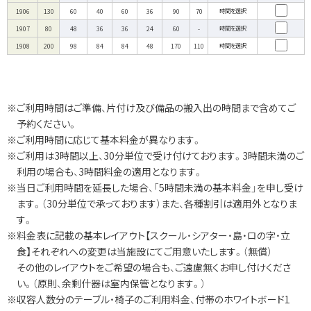
1906
130
60
40
60
36
90
70
時間を選択
1907
80
48
36
36
24
60
-
時間を選択
1908
200
98
84
84
48
170
110
時間を選択
※ご利用時間はご準備、片付け及び備品の搬入出の時間まで含めてご
予約ください。
※ご利用時間に応じて基本料金が異なります。
※ご利用は3時間以上、30分単位で受け付けております。3時間未満のご
利用の場合も、3時間料金の適用となります。
※当日ご利用時間を延長した場合、「5時間未満の基本料金」を申し受け
ます。（30分単位で承っております）また、各種割引は適用外となりま
す。
※料金表に記載の基本レイアウト【スクール・シアター・島・ロの字・立
食】それぞれへの変更は当施設にてご用意いたします。（無償）
その他のレイアウトをご希望の場合も、ご遠慮無くお申し付けくださ
い。（原則、余剰什器は室内保管となります。）
※収容人数分のテーブル・椅子のご利用料金、付帯のホワイトボード1