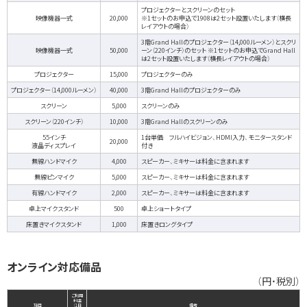
プロジェクターとスクリーンのセット
映像機器一式
20,000
※1セットのお申込で1908は2セット設置いたします（横長
レイアウトの場合）
3階Grand Hallのプロジェクター（14,000ルーメン）とスクリ
映像機器一式
50,000
ーン（220インチ）のセット ※1セットのお申込でGrand Hall
は2セット設置いたします（横長レイアウトの場合）
プロジェクター
15,000
プロジェクターのみ
プロジェクター（14,000ルーメン）
40,000
3階Grand Hallのプロジェクターのみ
スクリーン
5,000
スクリーンのみ
スクリーン（220インチ）
10,000
3階Grand Hallのスクリーンのみ
55インチ
1台単価 フルハイビジョン、HDMI入力、モニタースタンド
20,000
液晶ディスプレイ
付き
無線ハンドマイク
4,000
スピーカー、ミキサーは料金に含まれます
無線ピンマイク
5,000
スピーカー、ミキサーは料金に含まれます
有線ハンドマイク
2,000
スピーカー、ミキサーは料金に含まれます
卓上マイクスタンド
500
卓上ショートタイプ
床置きマイクスタンド
1,000
床置きロングタイプ
オンライン対応備品
（円・税別）
ご利用
料金
項目
（1日
備考