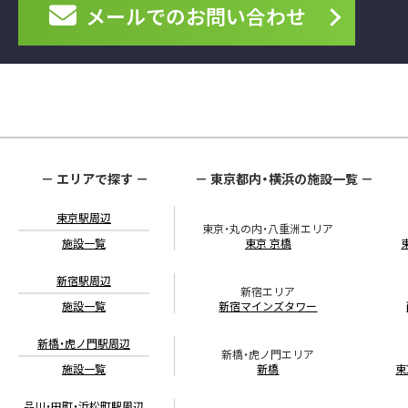
メールでの
お問い合わせ
－ エリアで探す －
－ 東京都内・横浜の施設一覧 －
東京駅周辺
東京・丸の内・八重洲エリア
施設一覧
東京 京橋
新宿駅周辺
新宿エリア
施設一覧
新宿マインズタワー
新橋・虎ノ門駅周辺
新橋・虎ノ門エリア
施設一覧
新橋
東
品川・田町・浜松町駅周辺