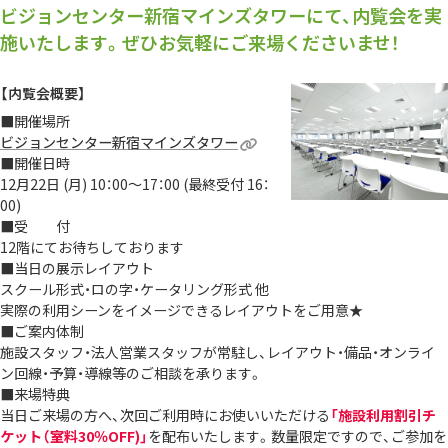
ビジョンセンター新宿マインズタワーにて、内覧会を実
施いたします。ぜひお気軽にご来場くださいませ！
【内覧会概要】
■
開催場所
ビジョンセンター新宿マインズタワー
■
開催日時
12月22日 (月) 10：00～17：00 (最終受付 16：
00)
■
受 付
12階にてお待ちしております
■
当日の展示レイアウト
スクール形式・ロの字・ケータリング形式 他
実際の利用シーンをイメージできるレイアウトをご用意★
■
ご案内体制
施設スタッフ・法人営業スタッフが常駐し、レイアウト・備品・オンライ
ン回線・予算・導線等のご相談を承ります。
■
来場特典
当日ご来場の方へ、次回ご利用時にお使いいただける
「施設利用割引チ
ケット（室料30％OFF)」
を配布いたします。数量限定ですので、
ご参加を