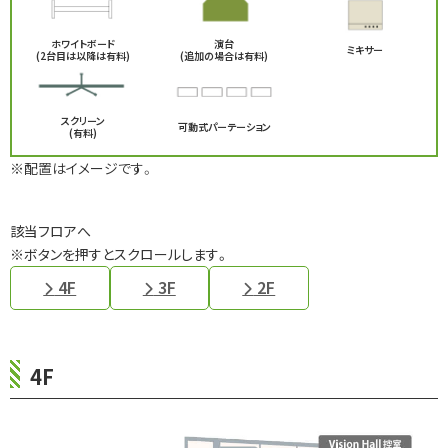
ホワイトボード
演台
ミキサー
(2台目は以降は有料)
(追加の場合は有料)
スクリーン
可動式パーテーション
(有料)
※配置はイメージです。
該当フロアへ
※ボタンを押すとスクロールします。
4F
3F
2F
4F