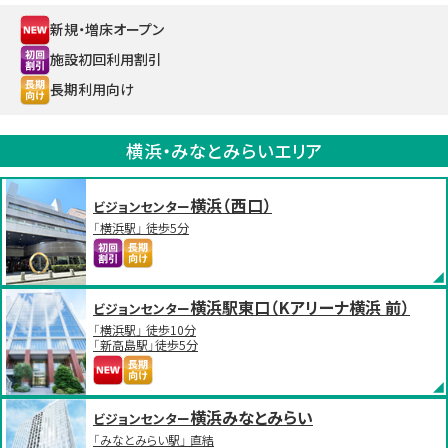
新規・増床オープン
施設初回利用割引
長期利用向け
横浜・みなとみらいエリア
横浜（西口）
ビジョンセンター
「横浜駅」 徒歩5分
横浜駅東口（Kアリーナ横浜 前）
ビジョンセンター
「横浜駅」 徒歩10分
「新高島駅」徒歩5分
横浜みなとみらい
ビジョンセンター
「みなとみらい駅」 直結