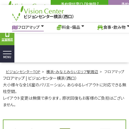
予約受付窓口【全施設】
予約
03-6262-3553
08
Tel:
Tel:
ビジョンセンター横浜（西口）
9:00-18:00
（土・日・祝を除く）
9:00-18:00
ビジョンセンター横浜（西口）
フロアマップ
料金・備品
食事・飲み物
アクセス
よくあ
フロアマップ｜横浜駅の貸し会議室、イベントホール｜ビジョンセンター横浜
フロアマップ
料金・備品
食事・飲み物
空室確認
MENU
ビジョンセンターTOP
横浜・みなとみらいエリア駅周辺
フロアマップ
フロアマップ | ビジョンセンター横浜（西口）
大小様々な全16室のバリエーション。あらゆるレイアウトに対応できる無
柱空間。
レイアウト変更は無償で承ります。原状回復もお客様のご負担はござい
ません。