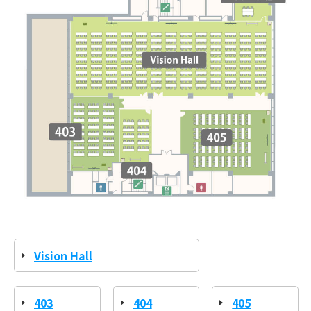
Vision Hall
403
404
405