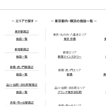
－ エリアで探す －
－ 東京都内・横浜の施設一覧 －
東京駅周辺
東京・丸の内・八重洲エリア
施設一覧
東京 京橋
新宿駅周辺
新宿エリア
施設一覧
新宿マインズタワー
新橋・虎ノ門駅周辺
新橋・虎ノ門エリア
施設一覧
新橋
東
品川・田町・浜松町駅周辺
品川・田町・浜松町エリア
施設一覧
グランデ東京浜松町
赤坂・市ヶ谷駅周辺
赤坂・市ヶ谷エリア