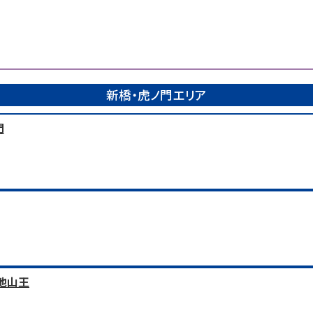
新橋・虎ノ門エリア
門
池山王