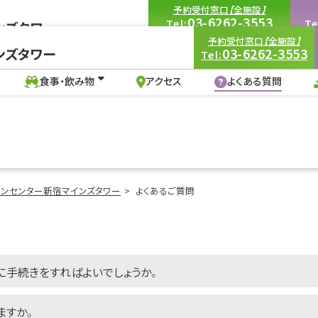
予約受付窓口【全施設】
03-6262-3553
Tel:
Te
ンズタワー
9:00-18:00
（土・日・祝を除く）
9:00
予約受付窓口【全施設】
03-6262-3553
ンズタワー
Tel:
食事・飲み物
アクセス
よくある質問
ル、セミナー会場 ビジョンセンター新宿マインズタワー
食事・飲み物
アクセス
よくある質問
ョンセンター新宿マインズタワー
よくあるご質問
に手続きをすればよいでしょうか。
ますか。