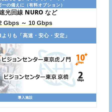
万一の備えに（有料オプション）
速光回線
NURO
など
2 Gbps ～ 10 Gbps
線よりも「高速・安心・安定」
導入施設