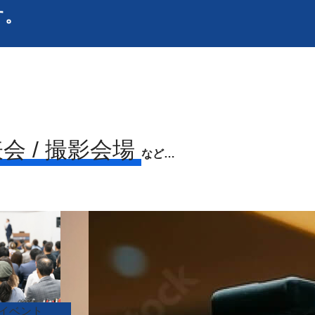
す。
表会 / 撮影会場
など…
イベント