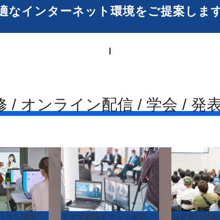
適なインターネット環境を
ご提案しま
修 / オンライン配信 / 学会 / 発
ソコン講座
ライブ動画をネット配信
研究者の発表