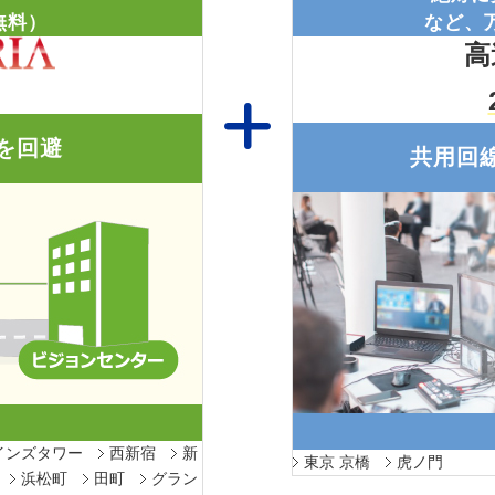
無料）
など、
高
を回避
共用回
インズタワー
西新宿
新
東京 京橋
虎ノ門
浜松町
田町
グラン