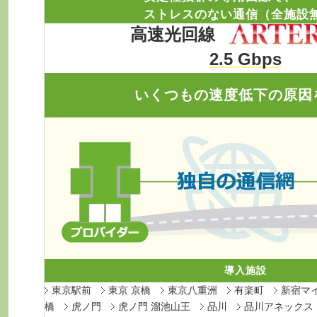
ストレスのない通信（全施設
高速光回線
2.5 Gbps
いくつもの速度低下の原因
導入施設
東京駅前
東京 京橋
東京八重洲
有楽町
新宿マ
橋
虎ノ門
虎ノ門 溜池山王
品川
品川アネックス