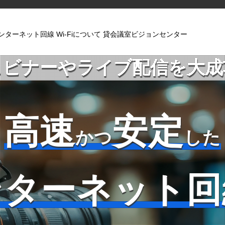
ンターネット回線 Wi-Fiについて 貸会議室ビジョンセンター
ェビナーやライブ配信を
大成
高速
安定
かつ
した
ンターネット回