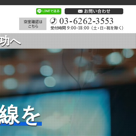
功へ
線を