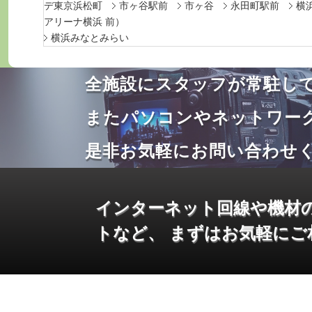
デ東京浜松町
市ヶ谷駅前
市ヶ谷
永田町駅前
横
アリーナ横浜 前）
横浜みなとみらい
全施設にスタッフが常駐し
またパソコンやネットワー
是非お気軽にお問い合わせ
インターネット回線や機材
トなど、 まずはお気軽にご