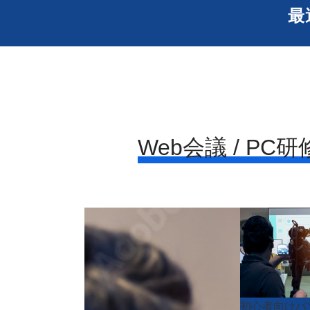
最
Web会議 / PC研
初心者向けパ