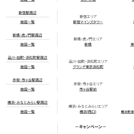
新宿駅周辺
新宿エリア
施設一覧
新宿マインズタワー
新橋・虎ノ門駅周辺
新橋・虎ノ門エリア
施設一覧
新橋
東
品川・田町・浜松町駅周辺
品川・田町・浜松町エリア
施設一覧
グランデ東京浜松町
赤坂・市ヶ谷駅周辺
赤坂・市ヶ谷エリア
施設一覧
市ヶ谷駅前
横浜・みなとみらい駅周辺
横浜・みなとみらいエリア
施設一覧
横浜(西口)
横浜駅
－キャンペーン－