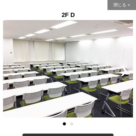
閉じる ×
2F D