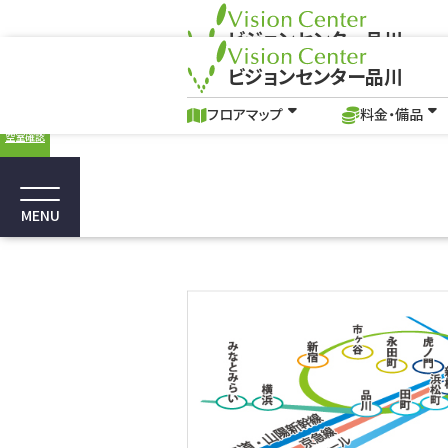
ビジョンセンター品川
Web会議やIT研修 CBT試験
ビジョンセンター品川
フロアマップ
料金・備品
品川駅の貸し会議室、イベントホール｜ビジ
オンラインに強い貸会議室・
フロアマップ
料金・備品
空室確認
詳細を見る
MENU
ビジョンセンターTOP
港区エリア周辺（