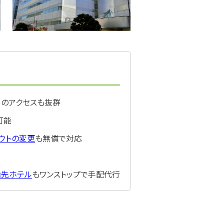
らのアクセスも抜群
可能
ウトの変更
も無償で対応
泊先ホテル
もワンストップで手配代行