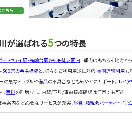
5
品川が選ばれる
つの特長
ゲートウェイ駅・高輪台駅からも徒歩圏内
都内はもちろん地方か
席〜500席の会場構成
と、様々なご利用用途に対応
長期連続利用
も
日の急なトラブルや
備品
の不具合なども細やかにサポート。
レイア
も、
室料
の割増なし。内覧/下見/事前接続確認は何回でも可能
催事案内など必要なサービスが充実、
昼食
・
懇親会パーティー
・
宿