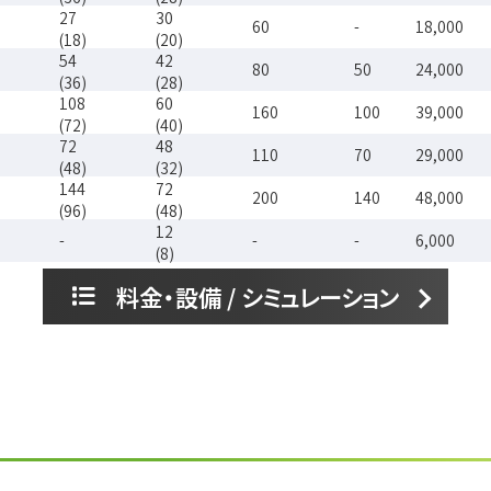
27
30
60
-
18,000
(18)
(20)
54
42
80
50
24,000
(36)
(28)
108
60
160
100
39,000
(72)
(40)
72
48
110
70
29,000
(48)
(32)
144
72
200
140
48,000
(96)
(48)
12
-
-
-
6,000
(8)
135
60
160
110
41,000
料金・設備 / シミュレーション
(90)
(40)
81
48
100
60
28,000
(54)
(32)
81
48
100
60
28,000
(54)
(32)
108
54
130
90
35,000
(72)
(36)
18
24
45
-
10,000
(12)
(16)
18
24