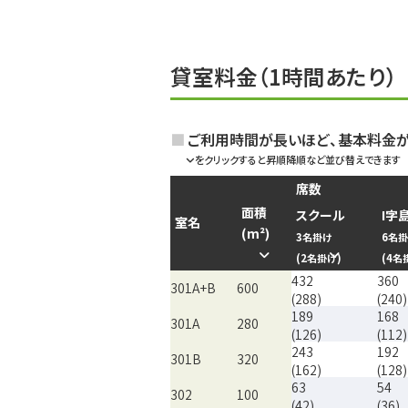
貸室料金（1時間あたり）
ご利用時間が長いほど、基本料金
をクリックすると昇順降順など並び替えできます
席数
面積
スクール
I字
室名
(m²)
3名掛け
6名
(
2名掛け
)
(
4名
432
360
301A+B
600
(288)
(240)
189
168
301A
280
(126)
(112)
243
192
301B
320
(162)
(128)
63
54
302
100
(42)
(36)