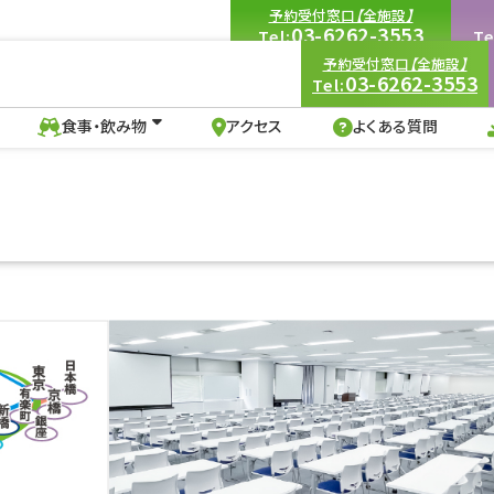
予約受付窓口【全施設】
03-6262-3553
Tel:
Te
9:00-18:00
（土・日・祝を除く）
9:00
予約受付窓口【全施設】
にも
完全対応。
03-6262-3553
Tel:
食事・飲み物
アクセス
よくある質問
ョンセンター品川
イベントホール
食事・飲み物
アクセス
よくある質問
品川・田町・浜松町）
ビジョンセンター品川