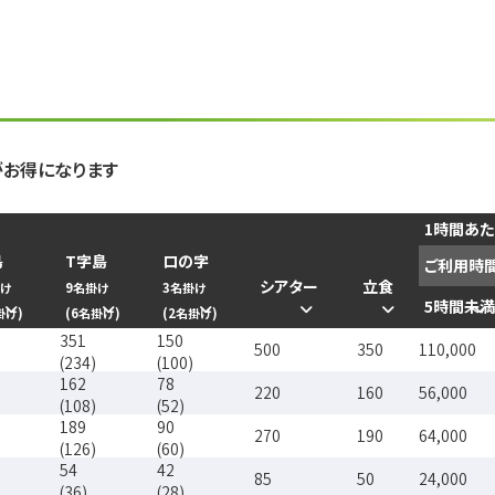
がお得になります
1時間あ
島
T字島
ロの字
ご利用時
シアター
立食
掛け
9名掛け
3名掛け
5時間未満
掛け
)
(
6名掛け
)
(
2名掛け
)
351
150
500
350
110,000
(234)
(100)
162
78
220
160
56,000
(108)
(52)
189
90
270
190
64,000
(126)
(60)
54
42
85
50
24,000
(36)
(28)