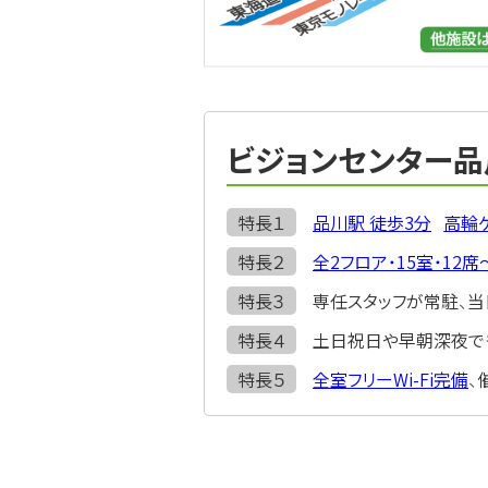
ビジョンセンター
特長１
品川駅 徒歩3分
高輪
特長２
全2フロア・15室・12
特長３
専任スタッフが常駐、当
特長４
土日祝日や早朝深夜で
特長５
全室フリーWi-Fi完備
、