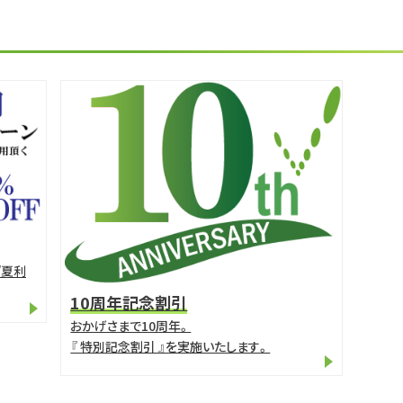
『夏利
10周年記念割引
おかげさまで10周年。
『 特別記念割引 』を実施いたします。