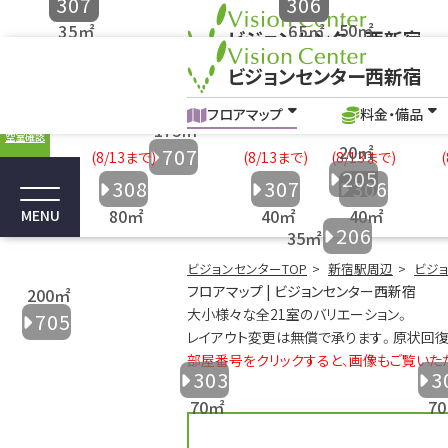
307
306
ビジョンセンター西新宿
204
Vis
ビジョンセンター西新宿
フロアマップ
料金・備品
フロアマップ｜新宿駅の貸し会議室、イベン
フロアマップ
料金・備品
空室確認
707
205
308
307
306
MENU
206
ビジョンセンターTOP
新宿駅周辺
ビジ
フロアマップ | ビジョンセンター西新宿
大小様々な全21室のバリエーション。
705
レイアウト変更は無償で承ります。原状回復
部屋番号をクリックすると、画像もご覧いた
303
3