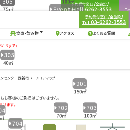
305
予約受付窓口【全施設】
Event Hall
03-6262-3553
Tel:
Te
9:00-18:00
（土・日・祝を除く）
9:00
予約受付窓口【全施設】
ion Hall
201控室
03-6262-3553
Tel:
食事・飲み物
アクセス
よくある質問
202
トホール｜ビジョンセンター西新宿
203
食事・飲み物
アクセス
よくある質問
305
ョンセンター西新宿
フロアマップ
201
もお客様のご負担はございません。
だけます。
702
703
04
704