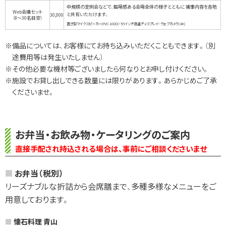
中規模の定例会などで、臨場感ある会場全体の様子とともに
議事内容を各地
Web会議セット
と共有いただけます。
30,000
（8〜30名目安）
置き型マイクスピーカー(YVC-1000)・55インチ液晶ディスプレイ・ウェブカメラ(4K)
※備品については、お客様にてお持ち込みいただくこともできます。（別
途費用等は発生いたしません）
※その他必要な機材等ございましたら何なりとお申し付けください。
※施設でお貸し出しできる数量には限りがあります。あらかじめご了承
くださいませ。
お弁当・お飲み物・ケータリングのご案内
直接手配され持込される場合は、事前にご相談くださいませ
お弁当（税別）
リーズナブルな折詰から会席膳まで、多種多様なメニューをご
用意しております。
懐石料理 青山