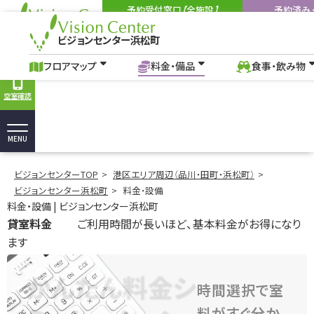
予約受付窓口【全施設】
予約済み
03-6262-3553
090-9
Tel:
Tel:
ビジョンセンター浜松町
9:00-18:00
（土・日・祝を除く）
9:00-18:00
（施設
ビジョンセンター浜松町
フロアマップ
料金・備品
食事・飲み物
アクセス
よくあ
料金・設備｜浜松町駅の貸し会議室、イベントホール｜ビジョンセンター浜
フロアマップ
料金・備品
食事・飲み物
空室確認
MENU
ビジョンセンターTOP
港区エリア周辺（品川・田町・浜松町）
ビジョンセンター浜松町
料金・設備
料金・設備 | ビジョンセンター浜松町
貸室料金
ご利用時間が長いほど、基本料金がお得になり
ます
かんたん料金シ
時間選択で室
料がすぐ分か