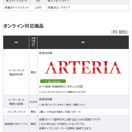
卓上マイクスタンド
500
卓上ショートタイプ
床置きマイクスタンド
1,000
床置きロングタイプ
オンライン対応備品
（円・税別）
ご利用
料金
項目
（1日
備考
あた
り）
高速光回線
インターネット
無料
施設内共用
詳しくはこちら
Wi-Fi接続・有線接続のいずれにも対応
※ Wi-Fiへのアクセスはパスワード管理されております
高速光回線
インターネット
30,000
専用1G回線
※ 数に限りがございますので、事前にご相談ください
スイッチングハブ
無料
1機につき4台の端末に対応（5ポート）
会場のマイク音声をPCに取り込むための変換アダプタ
配信用USBケーブル
無料
これがあれば1つの端子しかないPCでも
会場マイクとスピーカーを同時に接続できます。