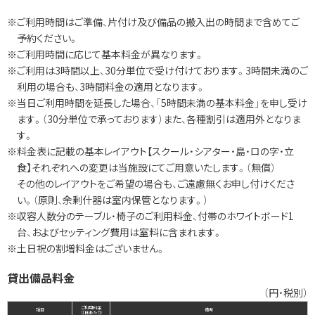
※ご利用時間はご準備、片付け及び備品の搬入出の時間まで含めてご
予約ください。
※ご利用時間に応じて基本料金が異なります。
※ご利用は3時間以上、30分単位で受け付けております。3時間未満のご
利用の場合も、3時間料金の適用となります。
※当日ご利用時間を延長した場合、「5時間未満の基本料金」を申し受け
ます。（30分単位で承っております）また、各種割引は適用外となりま
す。
※料金表に記載の基本レイアウト【スクール・シアター・島・ロの字・立
食】それぞれへの変更は当施設にてご用意いたします。（無償）
その他のレイアウトをご希望の場合も、ご遠慮無くお申し付けくださ
い。（原則、余剰什器は室内保管となります。）
※収容人数分のテーブル・椅子のご利用料金、付帯のホワイトボード1
台、およびセッティング費用は室料に含まれます。
※土日祝の割増料金はございません。
貸出備品料金
（円・税別）
ご利用料金
項目
備考
（1日あたり）