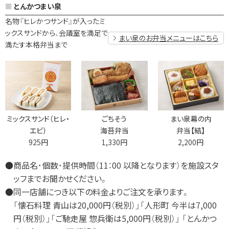
とんかつまい泉
名物『ヒレかつサンド』が入ったミ
ックスサンドから、会議室を満足で
まい泉のお弁当メニューはこちら
満たす本格弁当まで
ミックスサンド（ヒレ・
ごちそう
まい泉幕の内
エビ）
海苔弁当
弁当【結】
925円
1,330円
2,200円
●商品名･個数･提供時間（11：00 以降となります）を施設スタ
ッフまでお聞かせください。
●同一店舗につき以下の料金よりご注文を承ります。
「懐石料理 青山は20,000円（税別）」
「人形町 今半は7,000
円（税別）」
「ご馳走屋 惣兵衛は5,000円（税別）」
「とんかつ