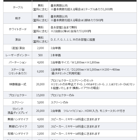
無料
基本席数以内
テーブル
（室料に含む）
※基本席数を超える場合は1テーブルあたり1,000円
無料
基本席数以内
椅子
（室料に含む）
※基本席数を超える場合は1脚あたり500円
無料
各お部屋1台まで無料
ホワイトボード
（室料に含む）
※2台目以降は1台当たり3,000円
無料
演台
D、E、F、G、I、J、L、Mのお部屋に設置
（室料に含む）
（追加）演台
2,000
1台単価
レーザーポインター
500
1本単価
パーテーション
4,000
1台単価 サイズ／Ｗ1,800㎜×Ｈ1,800㎜
ステージ台
1台単価 サイズ／Ｄ2,000㎜×Ｗ1,000㎜×Ｈ200〜400㎜
6,000
（1セットあたり）
（最大4セットご利用可能）
プロジェクターとスクリーンのセット
映像機器一式
20,000
※1セットのお申込で Ｆ+Ｇ、L+Mは4セット・G、J、Lは3セット・Dは2セッ
ト設置いたします（横長レイアウトの場合）
プロジェクター
15,000
プロジェクターのみ
スクリーン
5,000
スクリーンのみ
55インチ
20,000
1台単価 フルハイビジョン、HDMI入力、モニタースタンド付き
液晶ディスプレイ
無線ハンドマイク
4,000
スピーカー、ミキサーは料金に含まれます
無線ピンマイク
5,000
スピーカー、ミキサーは料金に含まれます
有線ハンドマイク
2,000
スピーカー、ミキサーは料金に含まれます