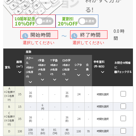
ミュレーション
る！
10周年記念
夏割引
未適用
未適用
10%OFF
20%OFF
0.0
時
間
席数
スクー
I字島
T字島
ロの字
面積
参考室料
ル
お問合せ候補
シアタ
立
6名掛け
9名掛け
3名掛け
(m²)
（円・税別）
室名
に
3名掛け
ー
食
4名掛
6名掛
2名掛
(
(
(
チェックする
2名掛
(
け
け
け
)
)
)
け
)
※2名掛け

16
16
35
-
-
24
-
時間を選択
(※1名掛
(8)
(8)
け)
6
B
15
-
-
-
-
-
時間を選択
(4)
※2名掛け

16
16
35
-
-
24
-
時間を選択
(※1名掛
(8)
(8)
け)
108
90
81
48
D
130
130
70
時間を選択
(72)
(60)
(54)
(32)