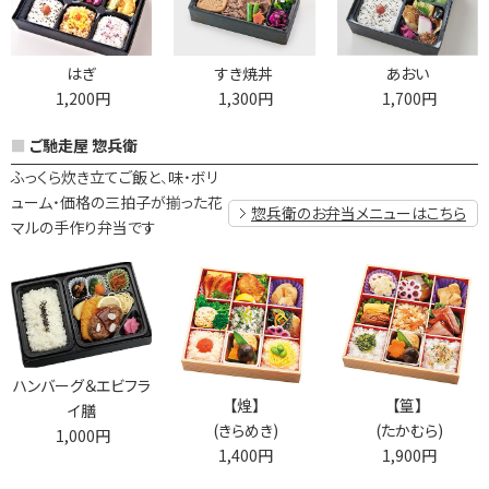
はぎ
すき焼丼
あおい
1,200円
1,300円
1,700円
ご馳走屋 惣兵衛
ふっくら炊き立てご飯と、味・ボリ
ューム・価格の三拍子が揃った花
惣兵衛のお弁当メニューはこちら
マルの手作り弁当です
ハンバーグ＆エビフラ
【煌】
【篁】
イ膳
(きらめき)
(たかむら)
1,000円
1,400円
1,900円