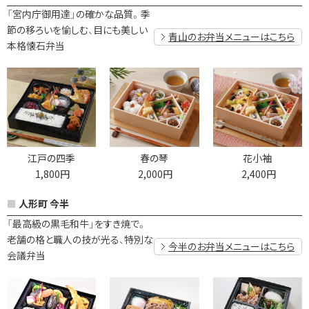
「宮内庁御用達」の確かな品質。季
節の移ろいを愉しむ、目にも美しい
青山のお弁当メニューはこちら
本格懐石弁当
江戸の四季
春の琴
花小袖
1,800円
2,000円
2,400円
人形町 今半
「最高級の黒毛和牛」をすき焼で。
老舗の格と職人の技が光る、特別な
今半のお弁当メニューはこちら
会議弁当