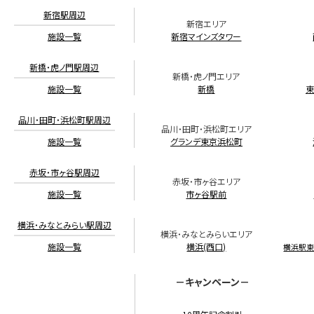
新宿駅周辺
新宿エリア
施設一覧
新宿マインズタワー
新橋・虎ノ門駅周辺
新橋・虎ノ門エリア
施設一覧
新橋
東
品川・田町・浜松町駅周辺
品川・田町・浜松町エリア
施設一覧
グランデ東京浜松町
赤坂・市ヶ谷駅周辺
赤坂・市ヶ谷エリア
施設一覧
市ヶ谷駅前
横浜・みなとみらい駅周辺
横浜・みなとみらいエリア
施設一覧
横浜(西口)
横浜駅
－キャンペーン－