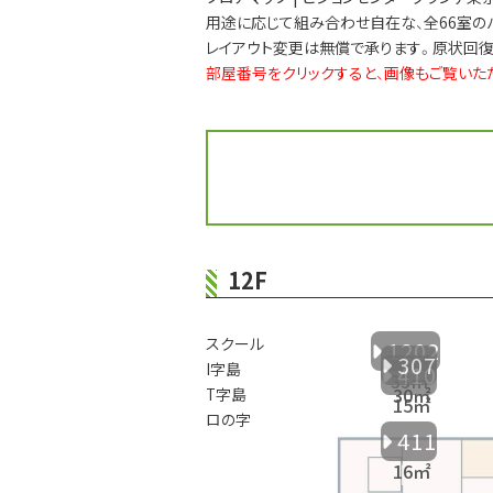
用途に応じて組み合わせ自在な、全66室の
レイアウト変更は無償で承ります。原状回復
部屋番号をクリックすると、画像もご覧いた
12F
スクール
1202
307
I
字島
410
T
字島
ロ
の字
411