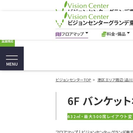
ビジョンセンターグランデ
ビジョンセンターグランデ
フロアマップ
料金・備品
フロアマップ｜浜松町駅・大門の貸し会議室
フロアマップ
料金・備品
空室確認
MENU
ビジョンセンターTOP
港区エリア周辺（品川
6F
バンケット
632㎡・最大500席
レイアウト
フロアマップ | ビジョンセンターグランデ東