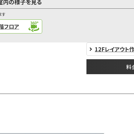
で室内の様子を見る
ます
階フロア
12Fレイアウト作
料