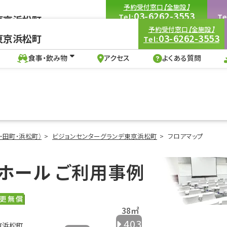
予約受付窓口【全施設】
03-6262-3553
Tel:
Te
東京浜松町
9:00-18:00
（土・日・祝を除く）
9:00
予約受付窓口【全施設】
03-6262-3553
東京浜松町
Tel:
食事・飲み物
アクセス
よくある質問
、イベントホール｜ビジョンセンターグランデ東京浜松町
食事・飲み物
アクセス
よくある質問
・田町・浜松町）
ビジョンセンターグランデ東京浜松町
フロアマップ
ホール
ご利用事例
変更無償
403
京浜松町