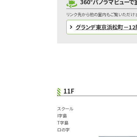
360°パノラマビュー
リンク先から他の室内もご覧いただけ
グランデ東京浜松町－12
11F
スクール
I
字島
T
字島
ロ
の字