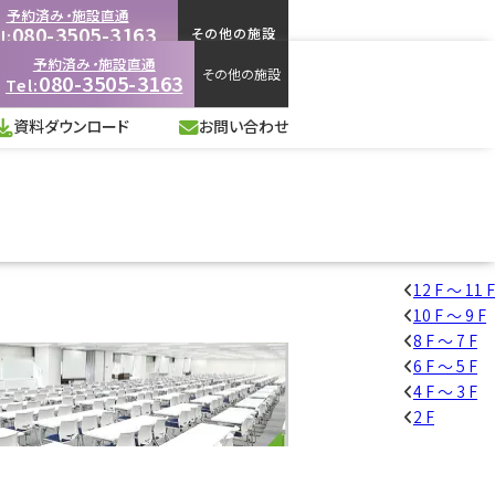
予約済み・施設直通
080-3505-3163
その他の施設
l:
-18:00
（施設営業時間に準ずる）
予約済み・施設直通
その他の施設
080-3505-3163
Tel:
資料ダウンロード
お問い合わせ
資料ダウンロード
お問い合わせ
12 F ～ 11 F
10 F ～ 9 F
8 F ～ 7 F
6 F ～ 5 F
4 F ～ 3 F
2 F