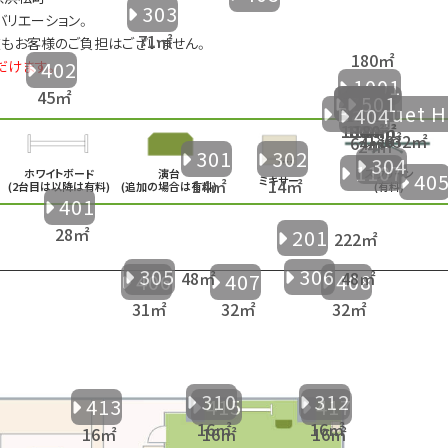
303
バリエーション。
もお客様のご負担はございません。
402
だけます。
1001
801
701
1201
901
501
Banquet H
404
301
302
304
1107
ホワイトボード
演台
スクリーン
40
ミキサー
(2台目は以降は有料)
(追加の場合は有料)
(有料)
401
201
305
306
406
407
408
310
312
413
415
417