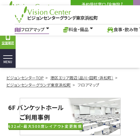
予約受付窓口【全施設】
03-6262-3553
Tel:
ビジョンセンターグランデ東京浜松町
9:00-18:00
（土・日・祝を除く）
9
ビジョンセンターグランデ東京浜松町
フロアマップ
料金・備品
食事・飲み物
アクセス
よくあ
フロアマップ｜浜松町駅・大門の貸し会議室、イベントホール｜ビジョンセ
フロアマップ
料金・備品
食事・飲み物
空室確認
MENU
ビジョンセンターTOP
港区エリア周辺（品川・田町・浜松町）
ビジョンセンターグランデ東京浜松町
フロアマップ
6F
バンケットホール
ご利用事例
632㎡・最大500席
レイアウト変更無償