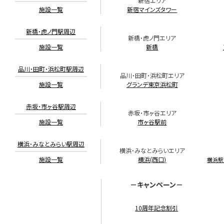
新宿エリア
施設一覧
新宿マインズタワー
新橋・虎ノ門駅周辺
新橋・虎ノ門エリア
施設一覧
新橋
品川・田町・浜松町駅周辺
品川・田町・浜松町エリア
施設一覧
グランデ東京浜松町
赤坂・市ヶ谷駅周辺
赤坂・市ヶ谷エリア
施設一覧
市ヶ谷駅前
横浜・みなとみらい駅周辺
横浜・みなとみらいエリア
施設一覧
横浜(西口)
横浜駅
－キャンペーン－
10周年記念割引