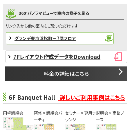
360°パノラマビューで室内の様子を見る
リンク先から他の室内もご覧いただけます
グランデ東京浜松町－7階フロア
7Fレイアウト作成データをDownload
料金の詳細はこちら
6F Banquet Hall
詳しいご利用事例はこちら
円卓懇親会
研修×懇親会パ
セミナー×専用ラ
説明会×商談ブ
ーティ
ウンジ
ース