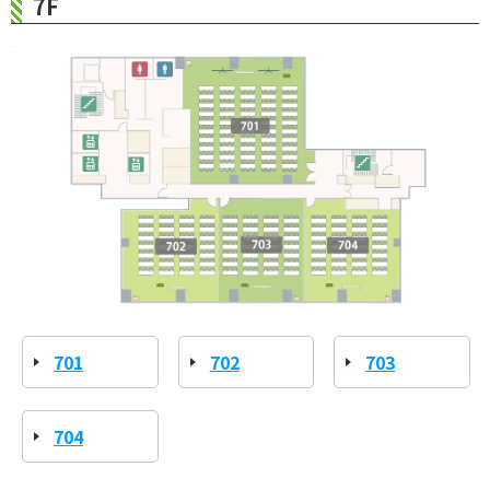
7F
701
702
703
704